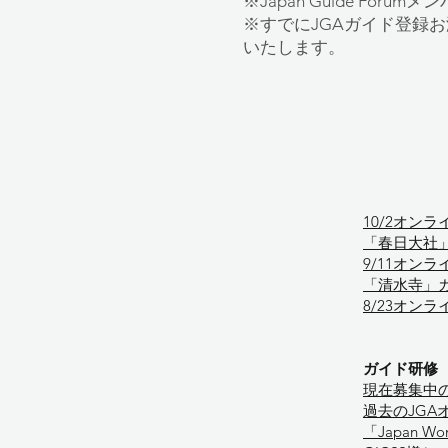
※
Japan Guide For
※すでにJGAガイド登録お済
いたします。
10/2オンラ
「春日大社」ガ
9/11オンラ
「清水寺」ガイ
8/23オンラ
ガイド研修
​現在募集中
過去のJGA
「Japan W