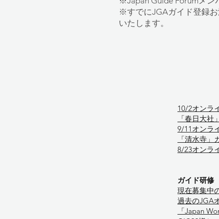
※
Japan Guide For
※すでにJGAガイド登録お済
いたします。
10/2オンラ
「春日大社」ガ
9/11オンラ
「清水寺」ガイ
8/23オンラ
ガイド研修
​現在募集中
過去のJGA
「Japan W