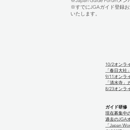
※
Japan Guide For
※すでにJGAガイド登録お済
いたします。
10/2オンラ
「春日大社」ガ
9/11オンラ
「清水寺」ガイ
8/23オンラ
ガイド研修
​現在募集中
過去のJGA
「Japan W